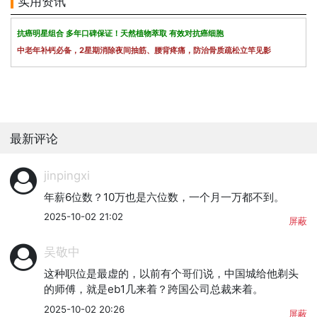
实用资讯
抗癌明星组合 多年口碑保证！天然植物萃取 有效对抗癌细胞
中老年补钙必备，2星期消除夜间抽筋、腰背疼痛，防治骨质疏松立竿见影
最新评论
jinpingxi
年薪6位数？10万也是六位数，一个月一万都不到。
2025-10-02 21:02
屏蔽
吴敬中
这种职位是最虚的，以前有个哥们说，中国城给他剃头
的师傅，就是eb1几来着？跨国公司总裁来着。
2025-10-02 20:26
屏蔽