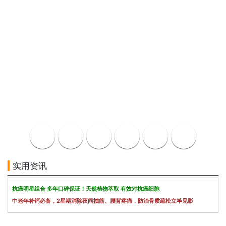
实用资讯
抗癌明星组合 多年口碑保证！天然植物萃取 有效对抗癌细胞
中老年补钙必备，2星期消除夜间抽筋、腰背疼痛，防治骨质疏松立竿见影