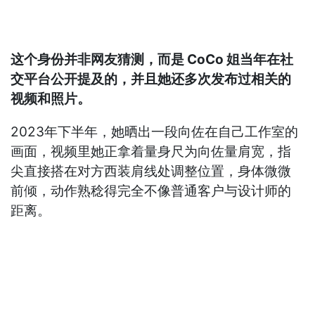
这个身份并非网友猜测，而是 CoCo 姐当年在社
交平台公开提及的，并且她还多次发布过相关的
视频和照片。
2023年下半年，她晒出一段向佐在自己工作室的
画面，视频里她正拿着量身尺为向佐量肩宽，指
尖直接搭在对方西装肩线处调整位置，身体微微
前倾，动作熟稔得完全不像普通客户与设计师的
距离。