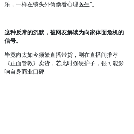
乐，一样在镜头外偷偷看心理医生”。
这种反常的沉默，被网友解读为向家体面危机的
信号。
毕竟向太如今频繁直播带货，刚在直播间推荐
《正面管教》卖货，若此时强硬护子，很可能影
响自身商业口碑。