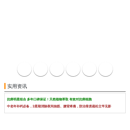
实用资讯
抗癌明星组合 多年口碑保证！天然植物萃取 有效对抗癌细胞
中老年补钙必备，2星期消除夜间抽筋、腰背疼痛，防治骨质疏松立竿见影