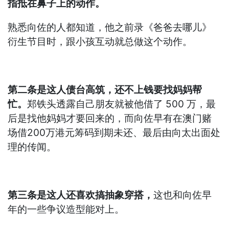
指抵在鼻子上的动作。
熟悉向佐的人都知道，他之前录《爸爸去哪儿》
衍生节目时，跟小孩互动就总做这个动作。
第二条是这人债台高筑，还不上钱要找妈妈帮
忙。
郑铁头透露自己朋友就被他借了 500 万，最
后是找他妈妈才要回来的，而向佐早有在澳门赌
场借200万港元筹码到期未还、最后由向太出面处
理的传闻。
第三条是这人还喜欢搞抽象穿搭，
这也和向佐早
年的一些争议造型能对上。