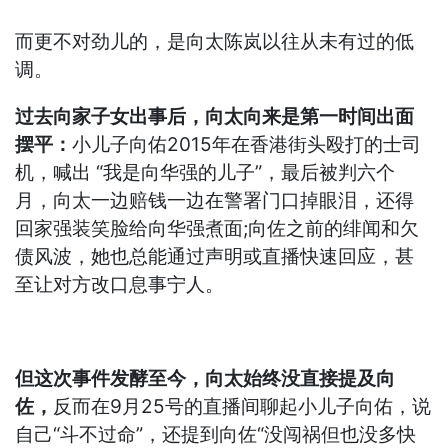
而更不对劲儿的，是向太陈岚以往从未有过的低
调。
过去向家子女出事后，向太向来是第一时间出面
摆平：
小儿子向佑2015年在香港街头殴打的士司
机，喊出 “我是向华强的儿子”，最后被判六个
月，向太一边赔钱一边在警署门口掉眼泪，还得
回家强装笑脸给向华强煮面;向佐之前的绯闻和欠
债风波，她也总能通过声明或直播快速回应，甚
至让对方改口息事宁人。
但这次事件发酵至今，向太始终没直接提及向
佐，
反而在9月25号的直播间聊起小儿子向佑，说
自己“斗不过命”，还提到向佐“没闯祸但也没多快