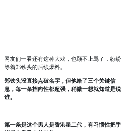
网友们一看还有这种大戏，也顾不上骂了，纷纷
等着郑铁头的后续爆料。
郑铁头没直接点破名字，但他给了三个关键信
息，每一条指向性都超强，稍微一想就知道是说
谁。
第一条是这个男人是香港星二代，有习惯性把手