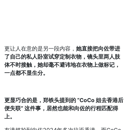
更让人在意的是另一段内容，
她直接把向佐带进
了自己的私人卧室试穿定制衣物，镜头里两人肢
体不时接触，她却毫不避讳地在衣物上做标记，
一点都不显生分。
更显巧合的是，郑铁头提到的 “CoCo 姐去香港后
便失联” 这件事，居然也能和向佐的行程匹配得
上。