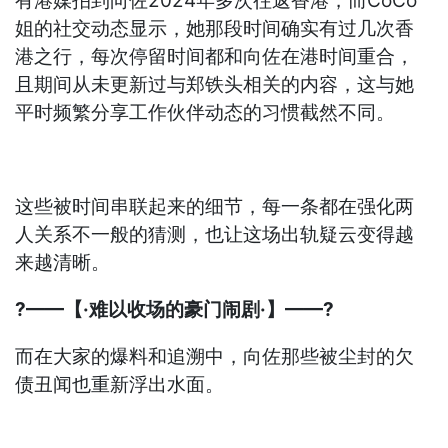
有港媒拍到向佐2024年多次往返香港，而CoCo
姐的社交动态显示，她那段时间确实有过几次香
港之行，每次停留时间都和向佐在港时间重合，
且期间从未更新过与郑铁头相关的内容，这与她
平时频繁分享工作伙伴动态的习惯截然不同。
这些被时间串联起来的细节，每一条都在强化两
人关系不一般的猜测，也让这场出轨疑云变得越
来越清晰。
?——【·难以收场的豪门闹剧·】——?
而在大家的爆料和追溯中，向佐那些被尘封的欠
债丑闻也重新浮出水面。