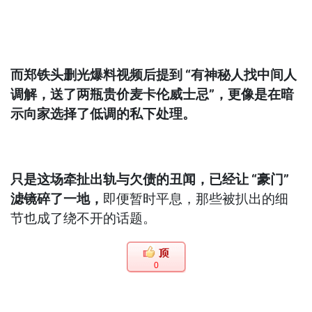
而郑铁头删光爆料视频后提到 “有神秘人找中间人
调解，送了两瓶贵价麦卡伦威士忌”，更像是在暗
示向家选择了低调的私下处理。
只是这场牵扯出轨与欠债的丑闻，已经让 “豪门”
滤镜碎了一地，
即便暂时平息，那些被扒出的细
节也成了绕不开的话题。
0