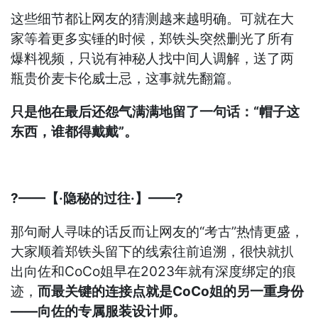
这些细节都让网友的猜测越来越明确。可就在大
家等着更多实锤的时候，郑铁头突然删光了所有
爆料视频，只说有神秘人找中间人调解，送了两
瓶贵价麦卡伦威士忌，这事就先翻篇。
只是他在最后还怨气满满地留了一句话：“帽子这
东西，谁都得戴戴”。
?——【·隐秘的过往·】——?
那句耐人寻味的话反而让网友的“考古”热情更盛，
大家顺着郑铁头留下的线索往前追溯，很快就扒
出向佐和CoCo姐早在2023年就有深度绑定的痕
迹，
而最关键的连接点就是CoCo姐的另一重身份
——向佐的专属服装设计师。