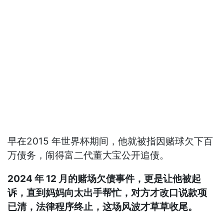
早在2015 年世界杯期间，他就被指因赌球欠下百
万债务，闹得富二代董大宝公开追债。
2024 年 12 月的赌场欠债事件，更是让他被起
诉，直到妈妈向太出手帮忙，对方才改口说款项
已清，法律程序终止，这场风波才草草收尾。