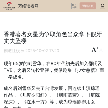
万维读者网
返回首页
香港著名女星为争取角色当众拿下假牙
丈夫坠楼
+
-
剧透社娱乐
2025-10-02 17:20
现年65岁的刘雪华，在80年代初先后加入邵氏及
TVB，之后又转投亚视，凭借剧集《少女慈禧》而
一举成名。
成名后刘雪华又去了台湾发展，因连续出演琼瑶
作品，《几度夕阳红》、《烟雨蒙蒙》、《庭院
深深》、《在水一方》等，成为琼瑶剧御用女