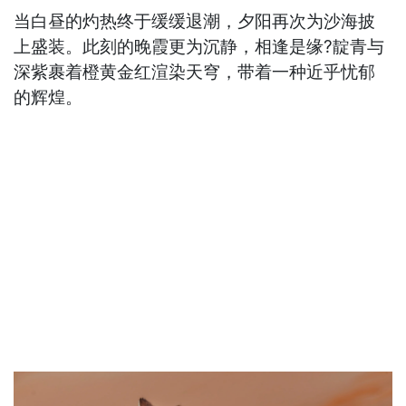
当白昼的灼热终于缓缓退潮，夕阳再次为沙海披
上盛装。此刻的晚霞更为沉静，相逢是缘?靛青与
深紫裹着橙黄金红渲染天穹，带着一种近乎忧郁
的辉煌。