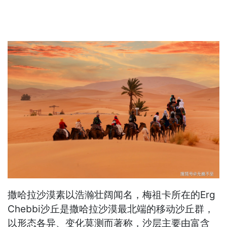
撒哈拉沙漠素以浩瀚壮阔闻名，梅祖卡所在的Erg
Chebbi沙丘是撒哈拉沙漠最北端的移动沙丘群，
以形态各异、变化莫测而著称，沙层主要由富含