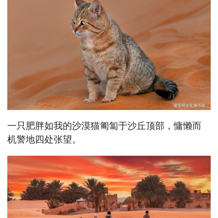
一只肥胖如我的沙漠猫匍匐于沙丘顶部，慵懒而
机警地四处张望。