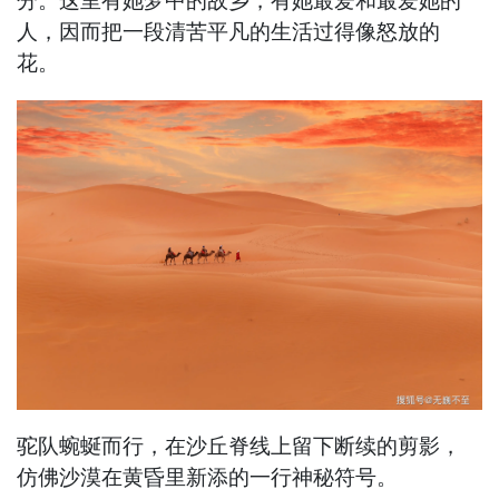
人，因而把一段清苦平凡的生活过得像怒放的
花。
驼队蜿蜒而行，在沙丘脊线上留下断续的剪影，
仿佛沙漠在黄昏里新添的一行神秘符号。