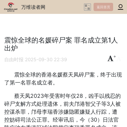
万维读者网
返回首页
震惊全球的名媛碎尸案 罪名成立第1人
出炉
+
-
自由时报
2025-09-30 22:39
震惊全球的香港名媛蔡天凤碎尸案，终于出现
了第一名罪名成立者。
蔡天凤2023年受害时年仅28，凶手以残忍的
碎尸支解方式处理遗体，前夫邝港智父子等3人被
控谋杀罪，邝母李瑞香涉嫌隐匿嫌疑人行踪，遭
控妨碍司法公正罪。经审讯后，今（30）日法官