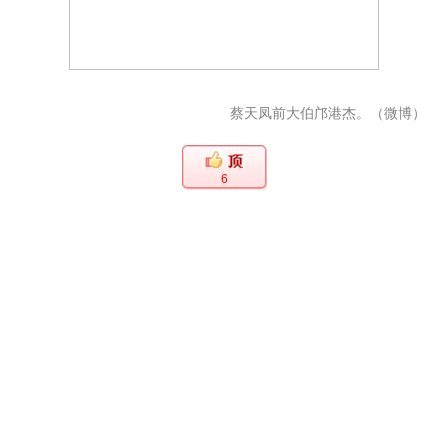
蔡天凤前大伯邝港杰。（微博）
6