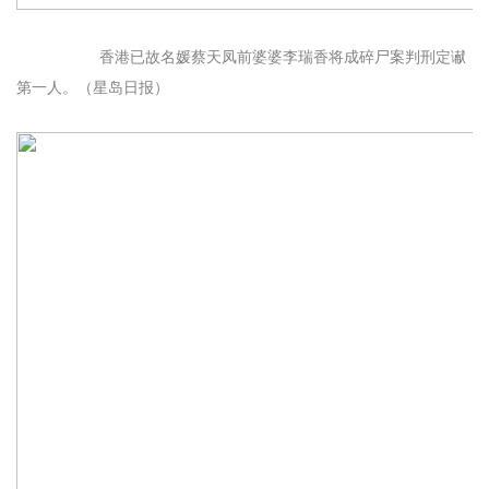
香港已故名媛蔡天凤前婆婆李瑞香将成碎尸案判刑定谳
第一人。（星岛日报）