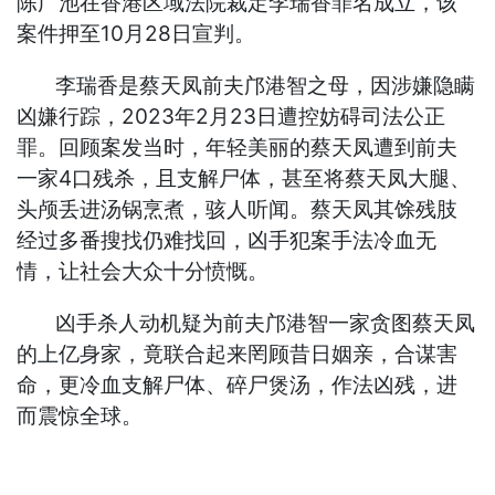
陈广池在香港区域法院裁定李瑞香罪名成立，该
案件押至10月28日宣判。
李瑞香是蔡天凤前夫邝港智之母，因涉嫌隐瞒
凶嫌行踪，2023年2月23日遭控妨碍司法公正
罪。回顾案发当时，年轻美丽的蔡天凤遭到前夫
一家4口残杀，且支解尸体，甚至将蔡天凤大腿、
头颅丢进汤锅烹煮，骇人听闻。蔡天凤其馀残肢
经过多番搜找仍难找回，凶手犯案手法冷血无
情，让社会大众十分愤慨。
凶手杀人动机疑为前夫邝港智一家贪图蔡天凤
的上亿身家，竟联合起来罔顾昔日姻亲，合谋害
命，更冷血支解尸体、碎尸煲汤，作法凶残，进
而震惊全球。