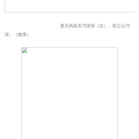
蔡天凤前夫邝港智（左）、前公公邝
球。（微博）