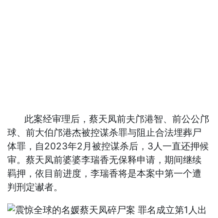
此案经审理后，蔡天凤前夫邝港智、前公公邝
球、前大伯邝港杰被控谋杀罪与阻止合法埋葬尸
体罪，自2023年2月被控谋杀后，3人一直还押候
审。蔡天凤前婆婆李瑞香无保释申请，期间继续
羁押，依目前进度，李瑞香将是本案中第一个遭
判刑定谳者。