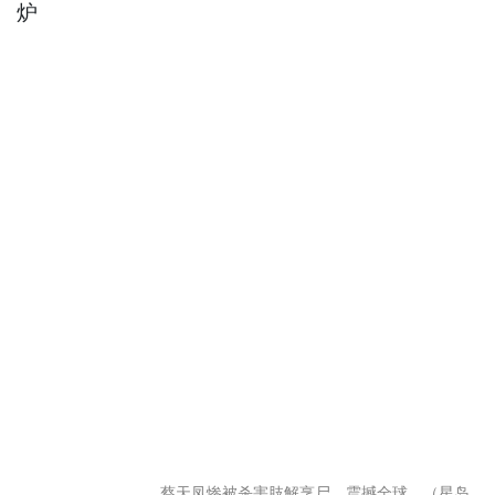
蔡天凤惨被杀害肢解烹尸，震撼全球。（星岛