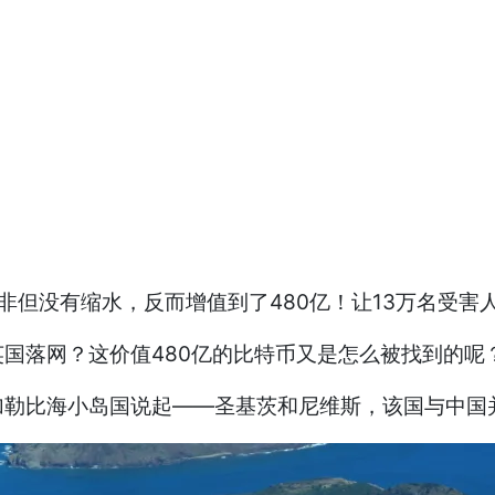
但没有缩水，反而增值到了480亿！让13万名受害
落网？这价值480亿的比特币又是怎么被找到的呢
勒比海小岛国说起——圣基茨和尼维斯，该国与中国