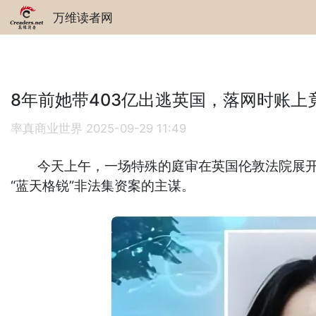
万维读者网
8年前她带403亿出逃英国，落网时账上竟
率真商业世界
2025-09-29 11:49
今天上午，一场特殊的庭审在英国伦敦法院展开，
“蓝天格锐”非法集资案的主谋。