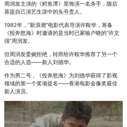
周润发主演的《鳄鱼潭》里饰演一名杀手，随后
喜提自己演艺生涯中的头号贵人。
1982年，“新浪潮”电影代表导演许鞍华，筹备
《投奔怒海》时邀请的是当时已家喻户晓的“许文
强”周润发。
但周润发委婉拒绝，转而给许鞍华推荐了另一个
合适的人选——新人刘德华。
作为男二号，《投奔怒海》为刘德华获得了影视
领域的第一个奖项提名——香港电影金像奖最佳
新人演员。