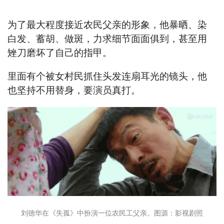
为了最大程度接近农民父亲的形象，他暴晒、染
白发、蓄胡、做斑，力求细节面面俱到，甚至用
矬刀磨坏了自己的指甲。
里面有个被女村民抓住头发连扇耳光的镜头，他
也坚持不用替身，要演员真打。
刘德华在《失孤》中扮演一位农民工父亲。图源：影视剧照