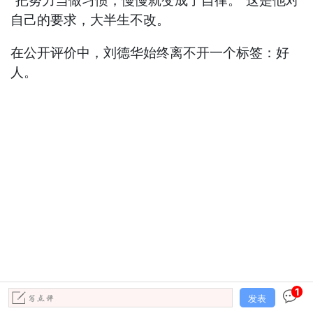
“把努力当做习惯，慢慢就变成了自律。”这是他对
自己的要求，大半生不改。
在公开评价中，刘德华始终离不开一个标签：好
人。
这个已经烂大街的词，却恰如其分地形容了他的
1
发表
渺小而伟大。