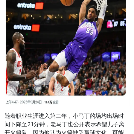
随着职业生涯进入第二年，小马丁的场均出场时
间下降至21分钟，老马丁也公开表示希望儿子离
开火箭队，因为他认为火箭缺乏赢球文化，可能