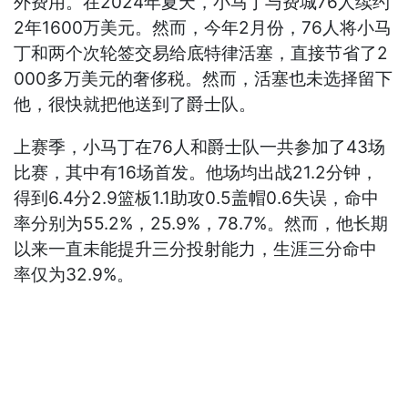
外费用。在2024年夏天，小马丁与费城76人续约
2年1600万美元。然而，今年2月份，76人将小马
丁和两个次轮签交易给底特律活塞，直接节省了2
000多万美元的奢侈税。然而，活塞也未选择留下
他，很快就把他送到了爵士队。
上赛季，小马丁在76人和爵士队一共参加了43场
比赛，其中有16场首发。他场均出战21.2分钟，
得到6.4分2.9篮板1.1助攻0.5盖帽0.6失误，命中
率分别为55.2%，25.9%，78.7%。然而，他长期
以来一直未能提升三分投射能力，生涯三分命中
率仅为32.9%。