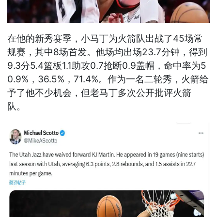
在他的新秀赛季，小马丁为火箭队出战了45场常
规赛，其中8场首发。他场均出场23.7分钟，得到
9.3分5.4篮板1.1助攻0.7抢断0.9盖帽，命中率为5
0.9%，36.5%，71.4%。作为一名二轮秀，火箭给
予了他不少机会，但老马丁多次公开批评火箭
队。