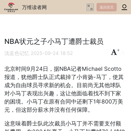
万维读者网
返回首页
NBA状元之子小马丁遭爵士裁员
+
-
浅蓝色记忆
2025-09-24 18:52
北京时间9月24日，据NBA记者Michael Scotto
报道，犹他爵士队正式裁掉了小肯扬-马丁，使其
成为自由球员寻求新的机会。目前尚无其他球队
对小马丁表现出兴趣，这让他面临着找不到下家
的困境。小马丁在原有合同中还剩下1年800万美
元，但这部分薪水并没有任何保障。
这意味着爵士队此次裁员小马丁并不需要支付额