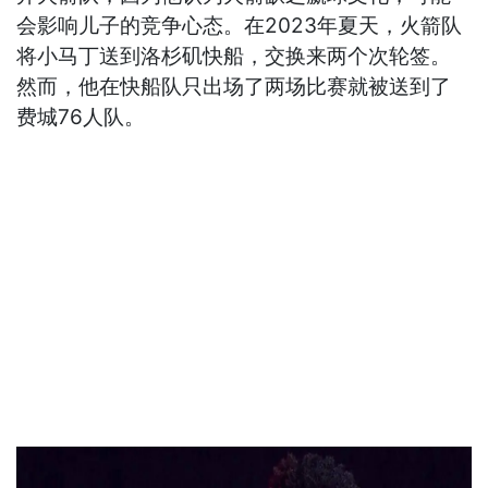
会影响儿子的竞争心态。在2023年夏天，火箭队
将小马丁送到洛杉矶快船，交换来两个次轮签。
然而，他在快船队只出场了两场比赛就被送到了
费城76人队。