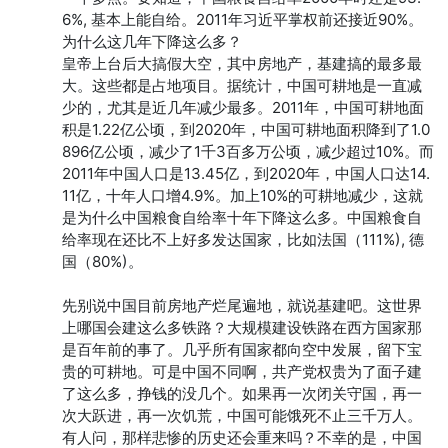
6%, 基本上能自给。2011年习近平掌权前还接近90%。
为什么这几年下降这么多？

皇帝上台后大搞假大空，其中房地产，基建搞的最多最
大。这些都是占地项目。据统计，中国可耕地是一直减
少的，尤其是近几年减少最多。2011年，中国可耕地面
积是1.22亿公顷，到2020年，中国可耕地面积降到了1.0
896亿公顷，减少了1千3百多万公顷，减少超过10%。而
2011年中国人口是13.45亿，到2020年，中国人口达14.
11亿，十年人口增4.9%。加上10%的可耕地减少，这就
是为什么中国粮食自给率十年下降这么多。中国粮食自
给率现在还比不上好多发达国家，比如法国（111%), 德
国（80%)。

先别说中国目前房地产烂尾遍地，就说基建吧。这世界
上哪国会建这么多铁路？大规模建设铁路在西方国家那
是百年前的事了。几乎所有国家都向空中发展，留下宝
贵的可耕地。可是中国不同啊，共产党权贵为了面子建
了这么多，挣钱的没几个。如果再一次闭关守国，再一
次大跃进，再一次饥荒，中国可能饿死不止三千万人。
有人问，那样悲惨的历史还会重来吗？不幸的是，中国