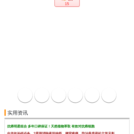
15
实用资讯
抗癌明星组合 多年口碑保证！天然植物萃取 有效对抗癌细胞
中老年补钙必备，2星期消除夜间抽筋、腰背疼痛，防治骨质疏松立竿见影