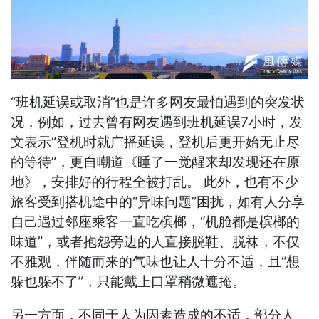
“班机延误或取消”也是许多网友最怕遇到的突发状
况，例如，过去曾有网友遇到班机延误7小时，发
文表示“登机时就广播延误，登机后更开始无止尽
的等待”，更自嘲道《睡了一觉醒来却发现还在原
地》，安排好的行程全被打乱。 此外，也有不少
旅客受到搭机途中的“异味问题”困扰，如有人分享
自己遇过邻座乘客一直吃槟榔，“机舱都是槟榔的
味道”，或者抱怨旁边的人直接脱鞋、脱袜，不仅
不雅观，伴随而来的气味也让人十分不适，且“想
躲也躲不了”，只能戴上口罩稍微遮掩。
另一方面，不同于人为因素造成的不适，部分人