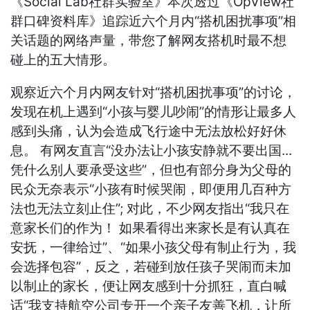
《Social Lab社群实验室》本次透过《OpView社
群口碑资料库》追踪近六个月内“搭机困扰事项”相
关话题的网络声量，带您了解网友搭机时最不想
碰上的五大情形。
观察近六个月内网友针对“搭机困扰事项”的讨论，
发现在机上遇到“小孩与婴儿吵闹”的情形让最多人
感到头痛，认为会造成飞行途中无法放松好好休
息。 有网友直言“没办法让小孩安静就不要出国...
凭什么别人要承受这些”，但也有部分身为父母的
民众无奈表示“小孩有时候哭闹，即便用几百种方
法也无法立刻止住”; 对此，不少网友指出“我只在
意家长们的作为！ 如果看得出来家长是有认真在
安抚，一律给过”、“如果小孩父母有制止行为，我
会选择包容”，反之，若碰到放任孩子哭闹而未加
以制止的家长，便让网友感到十分抓狂，直白喊
话“我支持航空公司专开一个亲子友善飞机，让所