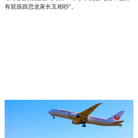
有屁孩跟恐龙家长互相吵”。