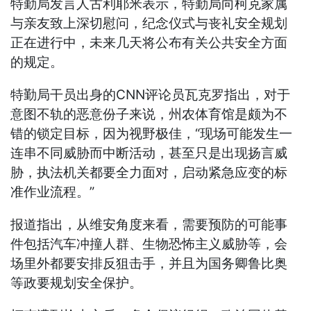
特勤局发言人古利耶米表示，特勤局向柯克家属
与亲友致上深切慰问，纪念仪式与丧礼安全规划
正在进行中，未来几天将公布有关公共安全方面
的规定。
特勤局干员出身的CNN评论员瓦克罗指出，对于
意图不轨的恶意份子来说，州农体育馆是颇为不
错的锁定目标，因为视野极佳，“现场可能发生一
连串不同威胁而中断活动，甚至只是出现扬言威
胁，执法机关都要全力面对，启动紧急应变的标
准作业流程。”
报道指出，从维安角度来看，需要预防的可能事
件包括汽车冲撞人群、生物恐怖主义威胁等，会
场里外都要安排反狙击手，并且为国务卿鲁比奥
等政要规划安全保护。