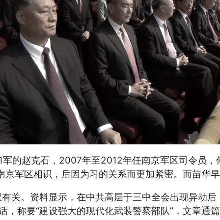
军的赵克石，2007年至2012年任南京军区司令员，
在南京军区相识，后因为习的关系而更加紧密。而苗华早
有关。资料显示，在中共高层于三中全会出现异动后，
话，称要“建设强大的现代化武装警察部队”，文章通