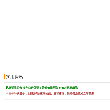
实用资讯
抗癌明星组合 多年口碑保证！天然植物萃取 有效对抗癌细胞
中老年补钙必备，2星期消除夜间抽筋、腰背疼痛，防治骨质疏松立竿见影