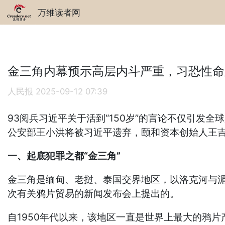
万维读者网
金三角内幕预示高层内斗严重，习恐性命
人民报
2025-09-12 07:39
93阅兵习近平关于活到“150岁”的言论不仅引
公安部王小洪将被习近平遗弃，颐和资本创始人王
一、起底犯罪之都“金三角”
金三角是缅甸、老挝、泰国交界地区，以洛克河与湄公
次有关鸦片贸易的新闻发布会上提出的。
自1950年代以来，该地区一直是世界上最大的鸦