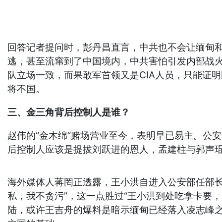
回答记者提问时，彭丹昌直言，中共也不会让缅甸和
逃，甚至流窜到了中国境内，中共害怕引发内部战
队立场一致，而果敢军首领又是CIA人员，只能证
将不国。
三、金三角背后控制人是谁？
赵伟的“金木绵”赌场营业至今，表明早已易主。公安
后控制人应该是提拔刘跃进的恩人，孟建柱与郭声
海外媒体人蒋罔正透露，王小洪自进入公安部任部
私，我不贪污”，这一点胜过“王小洪到处吃拿卡要
陆，或许王吉舟的爆料是暗示缅甸已经落入凌志峰