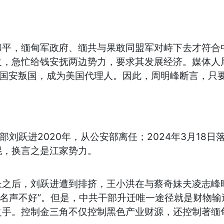
平，缅甸军政府、缅共与果敢同盟军对峙下去才符合中
火，急忙给钱安抚两边势力，要求其发展经济。媒体人
明国安叛国，成为美国代理人。因此，周明峰断言，只
部刘跃进2020年，从公安部离任；2024年3月18
琨，换言之是江家势力。
长之后，刘跃进遭到排挤，王小洪在与蔡奇妹夫凌志峰
，名声不好”。但是，中共干部升迁唯一途径就是财物
之手。控制金三角不仅控制黑色产业财源，还控制著缅