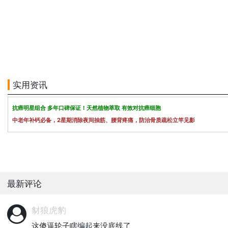
实用资讯
抗癌明星组合 多年口碑保证！天然植物萃取 有效对抗癌细胞
中老年补钙必备，2星期消除夜间抽筋、腰背疼痛，防治骨质疏松立竿见影
最新评论
豺狼虎豹
这傻逼轮子瞎编起来没底线了