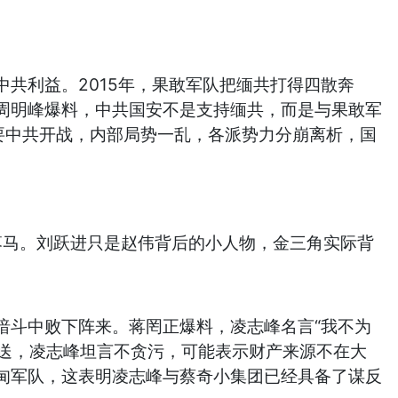
共利益。2015年，果敢军队把缅共打得四散奔
周明峰爆料，中共国安不是支持缅共，而是与果敢军
要中共开战，内部局势一乱，各派势力分崩离析，国
日落马。刘跃进只是赵伟背后的小人物，金三角实际背
暗斗中败下阵来。蒋罔正爆料，凌志峰名言“我不为
输送，凌志峰坦言不贪污，可能表示财产来源不在大
甸军队，这表明凌志峰与蔡奇小集团已经具备了谋反