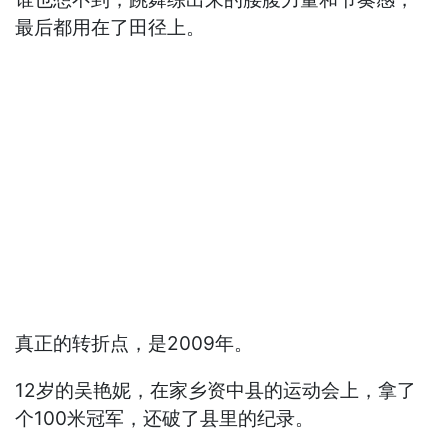
最后都用在了田径上。
真正的转折点，是2009年。
12岁的吴艳妮，在家乡资中县的运动会上，拿了
个100米冠军，还破了县里的纪录。