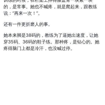
训练的时候，在栏架上摔得膝盖青一块紫一块
的，是常事。她也不喊疼，就是爬起来，跟教练
说：“再来一次！”。
还有一件更折磨人的事。
她本来脚是38码的，教练为了逼她出速度，让她
穿35码、36码的鞋子练。那种疼，是钻心的。她
疼得脑门上都是冷汗，也没喊过停。