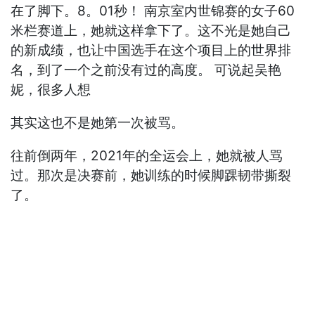
在了脚下。8。01秒！ 南京室内世锦赛的女子60
米栏赛道上，她就这样拿下了。这不光是她自己
的新成绩，也让中国选手在这个项目上的世界排
名，到了一个之前没有过的高度。 可说起吴艳
妮，很多人想
其实这也不是她第一次被骂。
往前倒两年，2021年的全运会上，她就被人骂
过。那次是决赛前，她训练的时候脚踝韧带撕裂
了。