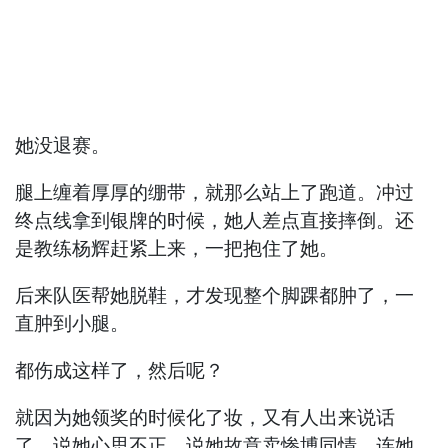
她没退赛。
腿上缠着厚厚的绷带，就那么站上了跑道。冲过
终点线拿到银牌的时候，她人差点直接摔倒。还
是教练杨辉赶紧上来，一把抱住了她。
后来队医帮她脱鞋，才发现整个脚踝都肿了，一
直肿到小腿。
都伤成这样了，然后呢？
就因为她领奖的时候化了妆，又有人出来说话
了。说她心思不正，说她故意卖惨博同情。连她