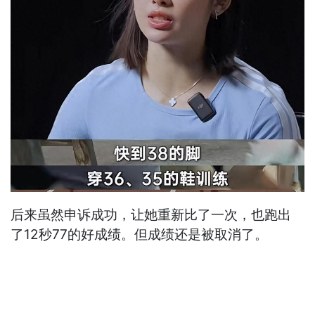
后来虽然申诉成功，让她重新比了一次，也跑出
了12秒77的好成绩。但成绩还是被取消了。