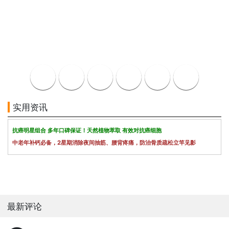
实用资讯
抗癌明星组合 多年口碑保证！天然植物萃取 有效对抗癌细胞
中老年补钙必备，2星期消除夜间抽筋、腰背疼痛，防治骨质疏松立竿见影
最新评论