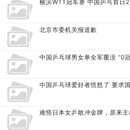
横滨WTT冠军赛 中国乒乓首日
北京市委机关报道歉
中国乒乓球男女单全军覆没 “0
中国乒乓球爱好者愤怒了 要求
难怪日本女乒敢冲金牌，原来主