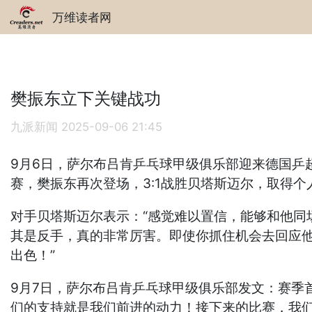
万维读者网
樊振东立下关键战功
九派新闻
2025-09-06 21:45
9月6日，萨尔布吕肯乒乓球甲级俱乐部迎来德国乒
赛，樊振东再次登场，3:1战胜贝塔斯迈尔，取得
对手贝塔斯迈尔表示：“感觉难以置信，能够和他同
其是反手，真的非常厉害。即使你抓住机会去回应
出色！”
9月7日，萨尔布吕肯乒乓球甲级俱乐部发文：赛季
们的支持就是我们前进的动力！接下来的比赛，我