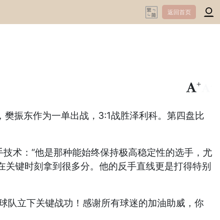
返回首页
+
-
樊振东作为一单出战，3:1战胜泽利科。第四盘比
手技术：“他是那种能始终保持极高稳定性的选手，尤
在关键时刻拿到很多分。他的反手直线更是打得特别
为球队立下关键战功！感谢所有球迷的加油助威，你