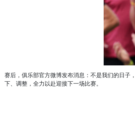
赛后，俱乐部官方微博发布消息：不是我们的日子
下、调整，全力以赴迎接下一场比赛。