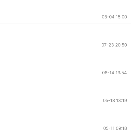
08-04 15:00
07-23 20:50
06-14 19:54
05-18 13:19
05-11 09:18