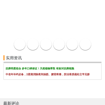
实用资讯
抗癌明星组合 多年口碑保证！天然植物萃取 有效对抗癌细胞
中老年补钙必备，2星期消除夜间抽筋、腰背疼痛，防治骨质疏松立竿见影
最新评论