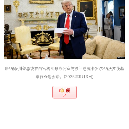
唐纳德·川普总统在白宫椭圆形办公室与波兰总统卡罗尔·纳沃罗茨基
举行双边会晤。(2025年9月3日)
34