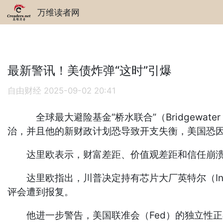
万维读者网
最新警讯！美债炸弹“这时”引爆
自由财经
2025-09-02 20:41
全球最大避险基金“桥水联合”（Bridgewater 
治，并且他的新财政计划恐导致开支失衡，美国恐因
达里欧表示，财富差距、价值观差距和信任崩溃，正
达里欧指出，川普决定持有芯片大厂英特尔（Int
评会遭到报复。
他进一步警告，美国联准会（Fed）的独立性正