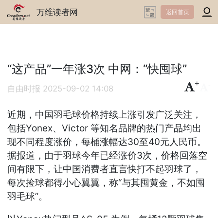
万维读者网
返回首页
“这产品”一年涨3次 中网：“快囤球”
+
-
自由时报
2025-09-02 14:08
近期，中国羽毛球价格持续上涨引发广泛关注，
包括Yonex、Victor 等知名品牌的热门产品均出
现不同程度涨价，每桶涨幅达30至40元人民币。
据报道，由于羽球今年已经涨价3次，价格回落空
间有限下，让中国消费者直言快打不起羽球了，
每次捡球都得小心翼翼，称“与其囤黄金，不如囤
羽毛球”。