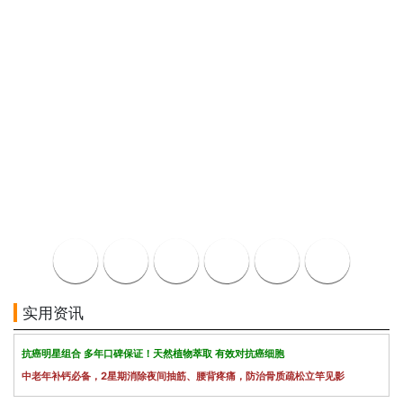
实用资讯
抗癌明星组合 多年口碑保证！天然植物萃取 有效对抗癌细胞
中老年补钙必备，2星期消除夜间抽筋、腰背疼痛，防治骨质疏松立竿见影