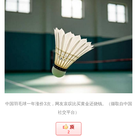
中国羽毛球一年涨价3次，网友哀叹比买黄金还烧钱。（撷取自中国
社交平台）
2