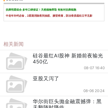
抗癌明星组合 多年口碑保证！天然植物萃取 有效对抗癌细胞
中老年补钙必备，2星期消除夜间抽筋、腰背疼痛，防治骨质疏松立竿见影
相关新闻
硅谷最红AI股神 新婚前夜输光
450亿
08-07 16:40
亚股又泻了
08-06 20:24
华尔街巨头抛金融震撼弹：黑
天鹅随时降临