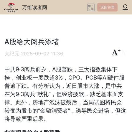
万维读者网
返回首页
A股给大阅兵添堵
+
-
大纪元
2025-09-02 11:36
中共9·3阅兵前夕，A股普跌，三大指数集体下
挫，创业板一度跌超3%，CPO、PCB等AI硬件股
普遍下跌。有分析认为，近日股市大涨，是中共
在为9·3阅兵“献礼”，但经济疲软，缺乏基本面支
撑。此外，房地产泡沫破裂后，当局试图将民众
转变为股市的“金融消费者”，诱导民众进场，但这
将导致严重后果。