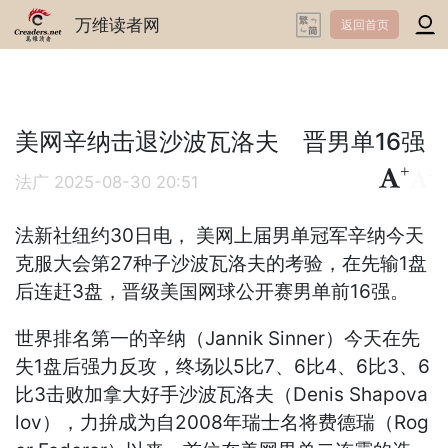
万维读者网
返回首页
美网辛纳击退沙波瓦洛夫 晋男单16强
+
-
法广
2025-08-30 20:51
法新社纽约30日电， 美网上届男单冠军辛纳今天
克服大会第27种子沙波瓦洛夫的考验，在先输1盘
后连赶3盘，晋级美国网球公开赛男单前16强。
世界排名第一的辛纳（Jannik Sinner）今天在先
失1盘后强力反攻，终场以5比7、6比4、6比3、6
比3击败加拿大好手沙波瓦洛夫（Denis Shapova
lov），力拚成为自2008年瑞士名将费德瑞（Rog