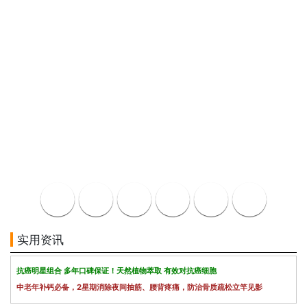
实用资讯
抗癌明星组合 多年口碑保证！天然植物萃取 有效对抗癌细胞
中老年补钙必备，2星期消除夜间抽筋、腰背疼痛，防治骨质疏松立竿见影