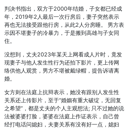
判决书指出，双方于2000年结婚，子女都已经成
年，2019年2人最后一次行房后，妻子突然表示
再也无法接受跟他行房，从此2人分房睡。 男方表
示因不堪妻子的冷暴力，于是搬到高雄与子女同
住。
没想到，丈夫2023年某天上网看成人片时，竟发
现妻子与他人发生性行为还拍下影片，更上传网
络供他人观赏，男方不堪被戴绿帽，提告诉请离
婚。
女方则在法庭上抗辩表示，她没有跟别人发生性
关系还上传影片，至于“婚姻有重大破绽，无回复
之希望”，都是丈夫的个人主观想法; 只不过她的说
法被婆婆打脸，婆婆在法庭上作证表示，自己曾
经打电话问媳妇，夫妻关系有没有好一点，媳妇