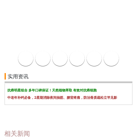
实用资讯
抗癌明星组合 多年口碑保证！天然植物萃取 有效对抗癌细胞
中老年补钙必备，2星期消除夜间抽筋、腰背疼痛，防治骨质疏松立竿见影
相关新闻