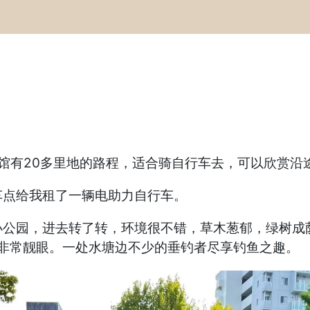
族馆有20多里地的路程，适合骑自行车去，可以欣赏沿
车点给我租了一辆电助力自行车。
小公园，进去转了转，环境很不错，草木葱郁，绿树成
非常靓眼。一处水塘边不少的垂钓者尽享钓鱼之趣。