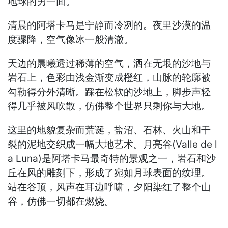
地球的另一面。
清晨的阿塔卡马是宁静而冷冽的。夜里沙漠的温
度骤降，空气像冰一般清澈。
天边的晨曦透过稀薄的空气，洒在无垠的沙地与
岩石上，色彩由浅金渐变成橙红，山脉的轮廓被
勾勒得分外清晰。踩在松软的沙地上，脚步声轻
得几乎被风吹散，仿佛整个世界只剩你与大地。
这里的地貌复杂而荒诞，盐沼、石林、火山和干
裂的泥地交织成一幅大地艺术。月亮谷(Valle de l
a Luna)是阿塔卡马最奇特的景观之一，岩石和沙
丘在风的雕刻下，形成了宛如月球表面的纹理。
站在谷顶，风声在耳边呼啸，夕阳染红了整个山
谷，仿佛一切都在燃烧。