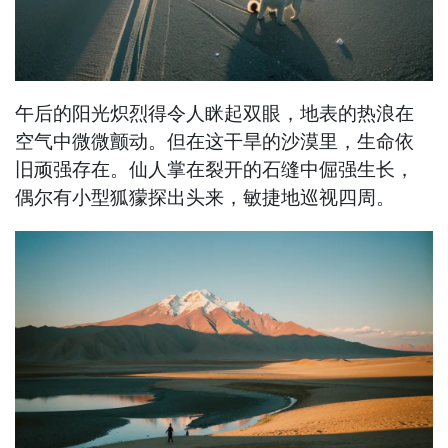
午后的阳光炽烈得令人眯起双眼，地表的热浪在
空气中微微颤动。但在这干旱的沙漠里，生命依
旧顽强存在。仙人掌在裂开的石缝中倔强生长，
偶尔有小型狐獴探出头来，敏捷地巡视四周。