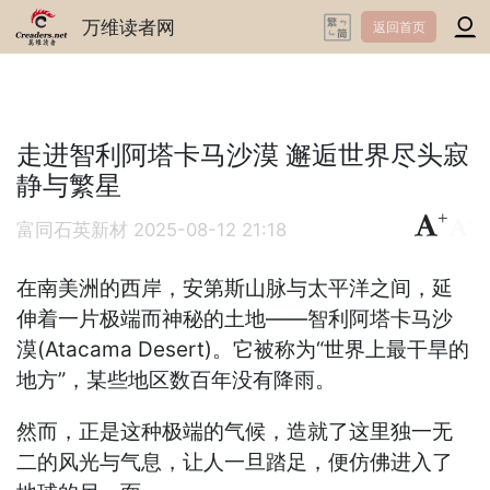
万维读者网
返回首页
走进智利阿塔卡马沙漠 邂逅世界尽头寂
静与繁星
+
-
富同石英新材
2025-08-12 21:18
在南美洲的西岸，安第斯山脉与太平洋之间，延
伸着一片极端而神秘的土地——智利阿塔卡马沙
漠(Atacama Desert)。它被称为“世界上最干旱的
地方”，某些地区数百年没有降雨。
然而，正是这种极端的气候，造就了这里独一无
二的风光与气息，让人一旦踏足，便仿佛进入了