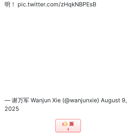
明！
pic.twitter.com/zHqkNBPEsB
— 谢万军 Wanjun Xie (@wanjunxie)
August 9,
2025
4