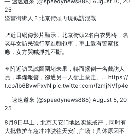
— 速速道來 (@speedynews888)
August 10, 20
25
🆘當街綁人？北京街頭再現截訪混戰
📍近日網傳影片顯示，北京街頭2名白衣男將一名
老年女訪民強行塞進麵包車，車上還有警察接
應，女方哭喊掙扎不斷。
👊附近訪民試圖圍堵未果，轉而撂倒一名截訪人
員，準備報警，卻遭另一人衝上救走。…
https://
t.co/lb6BvwPxvN
pic.twitter.com/fzmjNVfp4e
— 速速道來 (@speedynews888)
August 5, 20
25
8月9日早上，北京天安门地区实施戒严，同时有
大批救护车急冲冲驶往天安门广场！具体原因不