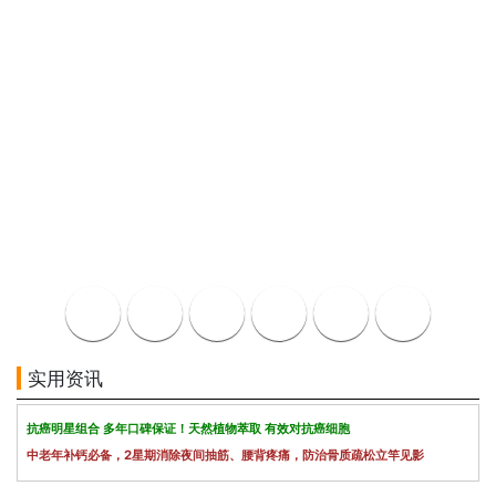
实用资讯
抗癌明星组合 多年口碑保证！天然植物萃取 有效对抗癌细胞
中老年补钙必备，2星期消除夜间抽筋、腰背疼痛，防治骨质疏松立竿见影