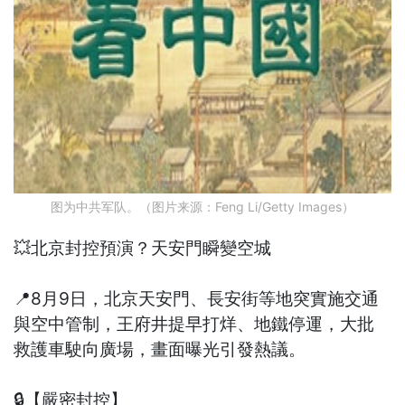
图为中共军队。（图片来源：Feng Li/Getty Images）
💥北京封控預演？天安門瞬變空城
📍8月9日，北京天安門、長安街等地突實施交通
與空中管制，王府井提早打烊、地鐵停運，大批
救護車駛向廣場，畫面曝光引發熱議。
🔒【嚴密封控】