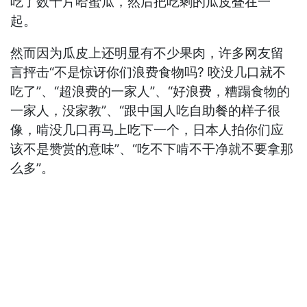
吃了数十片哈蜜瓜，然后把吃剩的瓜皮叠在一
起。
然而因为瓜皮上还明显有不少果肉，许多网友留
言抨击“不是惊讶你们浪费食物吗? 咬没几口就不
吃了”、“超浪费的一家人”、“好浪费，糟蹋食物的
一家人，没家教”、“跟中国人吃自助餐的样子很
像，啃没几口再马上吃下一个，日本人拍你们应
该不是赞赏的意味”、“吃不下啃不干净就不要拿那
么多”。