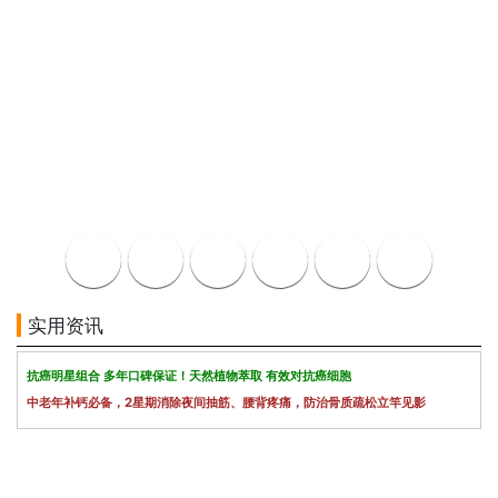
实用资讯
抗癌明星组合 多年口碑保证！天然植物萃取 有效对抗癌细胞
中老年补钙必备，2星期消除夜间抽筋、腰背疼痛，防治骨质疏松立竿见影