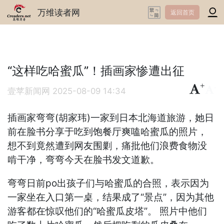
万维读者网
返回首页
“这样吃哈蜜瓜”！插画家惨遭出征
+
-
壹苹新闻网
2025-08-09 14:34
插画家弯弯(胡家玮)一家到日本北海道旅游，她日
前在脸书分享于吃到饱餐厅爽嗑哈蜜瓜的照片，
想不到竟然遭到网友围剿，痛批他们浪费食物没
啃干净，弯弯今天在脸书发文道歉。
弯弯日前po出孩子们与哈蜜瓜的合照，表示因为
一家坐在入口第一桌，结果成了“景点”，因为其他
游客都在惊叹他们的“哈蜜瓜皮塔”。 照片中他们