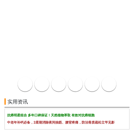
实用资讯
抗癌明星组合 多年口碑保证！天然植物萃取 有效对抗癌细胞
中老年补钙必备，2星期消除夜间抽筋、腰背疼痛，防治骨质疏松立竿见影