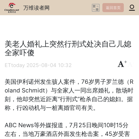
万维读者网
返回首页
美老人婚礼上突然行刑式处决自己儿媳
全家吓傻
+
-
ETtoday
2025-08-04 10:32
美国伊利诺州发生骇人案件，76岁男子罗兰德（R
oland Schmidt）与全家人一同出席婚礼，散场时
刻，他却突然近距离“行刑式”枪杀自己的媳妇。据
称，行凶动机与一桩离婚官司有关。
ABC News等外媒报道，7月25日晚间10时15分
左右，当地万豪酒店外面发生枪击案，45岁受害