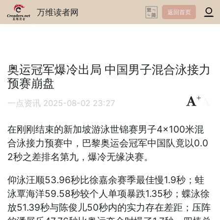
万维读者网
返回首页
奥运冠军爆冷出局 中国男子混合泳接力
预赛崩盘
+
-
一点资讯
2025-08-02 23:27
在刚刚结束的新加坡游泳世锦赛男子4×100米混
合泳接力预赛中，巴黎奥运会冠军中国队竟以0.0
2秒之差排名第九，爆冷无缘决赛。
仰泳汪顺53.96秒比徐嘉余赛季最佳慢1.9秒；蛙
泳覃海洋59.58秒较个人单项暴跌1.35秒；蝶泳徐
放51.39秒与陈俊儿50秒内的实力存在差距；压阵