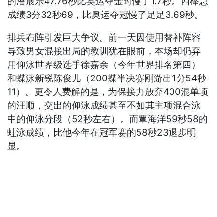
的潘展乐47.76秒比奥运夺金时慢了1.7秒。四棒总
成绩3分32秒69，比奥运夺冠慢了足足3.69秒。
排兵布阵引发巨大争议。前一天因使用替补阵容
导致男女混接出局的教训犹在眼前，本场却仍弃
用仰泳世界级选手徐嘉余（今年世界排名第四）
和蝶泳新锐陈俊儿（200蝶半决赛刚游出1分54秒
11）。更令人费解的是，为保接力放弃400混单项
的汪顺，交出的仰泳成绩甚至不如其主项混合泳
中的仰泳分段（52秒左右）。而覃海洋59秒58的
蛙泳成绩，比他今年在冠军赛的58秒23退步明
显。