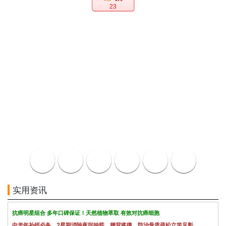
23
实用资讯
抗癌明星组合 多年口碑保证！天然植物萃取 有效对抗癌细胞
中老年补钙必备，2星期消除夜间抽筋、腰背疼痛，防治骨质疏松立竿见影