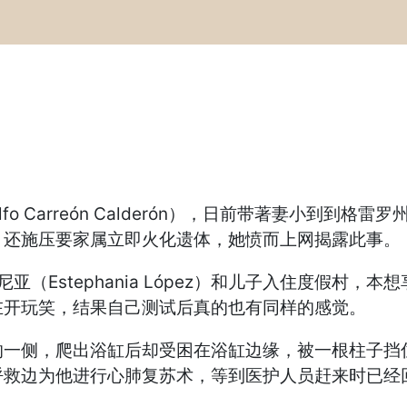
olfo Carreón Calderón），日前带著妻小
，还施压要家属立即火化遗体，她愤而上网揭露此事。
尼亚（Estephania López）和儿子入住度假村
在开玩笑，结果自己测试后真的也有同样的感觉。
的一侧，爬出浴缸后却受困在浴缸边缘，被一根柱子挡
呼救边为他进行心肺复苏术，等到医护人员赶来时已经