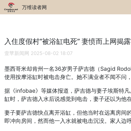
万维读者网
入住度假村“被浴缸电死” 妻愤而上网揭露
壹苹新闻网
2025-08-02 18:07
墨西哥米却肯州一名36岁男子萨吉德（Sagid Rod
使用按摩浴缸时被电击身亡。她不满业者不闻不问
据《infobae》等媒体报道，萨吉德与妻子埃斯特凡
缸时，萨吉德入水后说感觉到电击，妻子还以为他
妻子要萨吉德快点离开浴缸，但他当时在远离房间
即冲向房间，然而他一入水就被电击沉没。家人边