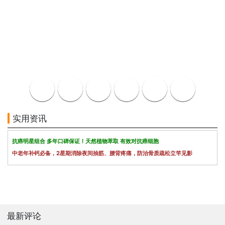
实用资讯
抗癌明星组合 多年口碑保证！天然植物萃取 有效对抗癌细胞
中老年补钙必备，2星期消除夜间抽筋、腰背疼痛，防治骨质疏松立竿见影
最新评论