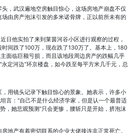
零头，武汉遍地空房触目惊心，这场房地产崩盘不仅
这场由房产泡沫引发的多米诺骨牌，正以前所未有的
。近日他实拍了来到莱茵河谷小区进行观察的过程，
间跌了100万，现在跌了130万了。基本上，180
业主面临巨额亏损，而且该地段周边房产的跌幅几乎
“永定河边”环京楼盘，如今跌至每平方米几千元，总
区，用镜头记录下触目惊心的景象。她表示，许多小
她坦言：“自己不是什么经济学家，但是认一个最普适
势，她悲观预测“只会更惨，腰斩只是开始，挤泡沫
与房地产有着密切联系的企业大佬接连非正常死亡。