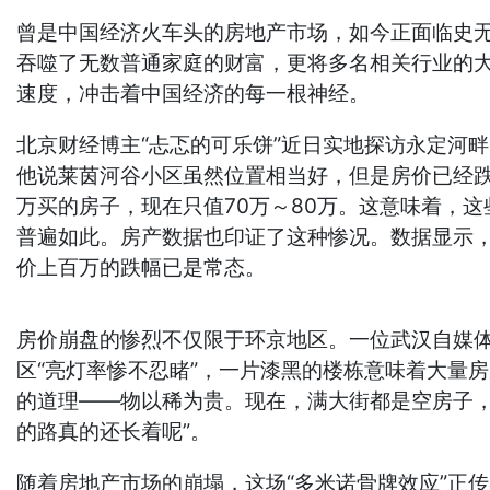
曾是中国经济火车头的房地产市场，如今正面临史无
吞噬了无数普通家庭的财富，更将多名相关行业的大
速度，冲击着中国经济的每一根神经。
北京财经博主“忐忑的可乐饼”近日实地探访永定河
他说莱茵河谷小区虽然位置相当好，但是房价已经跌到
万买的房子，现在只值70万～80万。这意味着，
普遍如此。房产数据也印证了这种惨况。数据显示，曾
价上百万的跌幅已是常态。
房价崩盘的惨烈不仅限于环京地区。一位武汉自媒体
区“亮灯率惨不忍睹”，一片漆黑的楼栋意味着大量
的道理——物以稀为贵。现在，满大街都是空房子，
的路真的还长着呢”。
随着房地产市场的崩塌，这场“多米诺骨牌效应”正