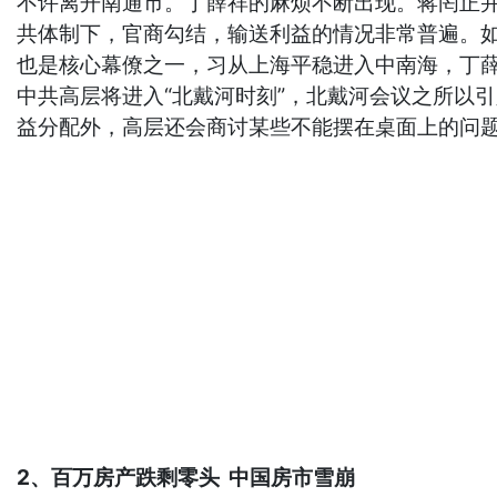
不许离开南通市。丁薛祥的麻烦不断出现。蒋罔正
共体制下，官商勾结，输送利益的情况非常普遍。
也是核心幕僚之一，习从上海平稳进入中南海，丁薛
中共高层将进入“北戴河时刻”，北戴河会议之所以
益分配外，高层还会商讨某些不能摆在桌面上的问
2、百万房产跌剩零头 中国房市雪崩