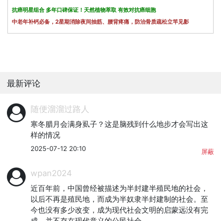
抗癌明星组合 多年口碑保证！天然植物萃取 有效对抗癌细胞
中老年补钙必备，2星期消除夜间抽筋、腰背疼痛，防治骨质疏松立竿见影
最新评论
随便溜溜过路人
寒冬腊月会满身虱子？这是脑残到什么地步才会写出这
样的情况
2025-07-12 20:10
屏蔽
wpan2024
近百年前，中国曾经被描述为半封建半殖民地的社会，
以后不再是殖民地，而成为半奴隶半封建制的社会。至
今也没有多少改变，成为现代社会文明的启蒙远没有完
成，并不存在现代意义的公民社会。