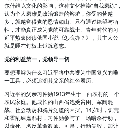
尔什维克文化的影响，这种文化推崇“自我磨练”，
认为个人磨难是政治锻造的熔炉，你受的苦越
多，就越觉得党的恩情如山。只有通过绝望与牺
牲，才能真正成为党的可靠战士。青年时代的习
近平热衷阅读俄国小说《怎么办？》，其主人公
就是睡在钉板上锤炼意志。
党的利益第一，党领导一切
要想理解为什么习近平将中共视为中国复兴的唯
一工具，必须追溯其父亲的红色履历。
习近平的父亲习仲勋1913年生于山西农村的一个
农民家庭。他成长的山西省饱受贫困、军阀混
战、社会动荡和鸦片泛滥的困扰。14岁时，饥荒
和霍乱肆虐邻村，习仲勋参与了一场暗杀行动，
以毒死一名反革命教师。可是，行动失败，却让