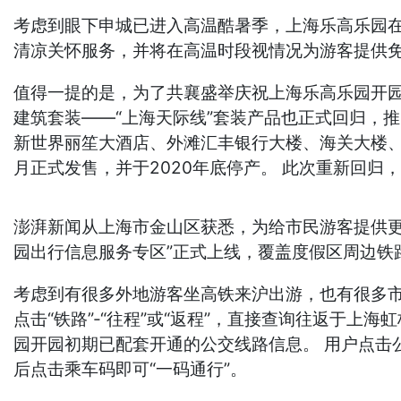
考虑到眼下申城已进入高温酷暑季，上海乐高乐园
清凉关怀服务，并将在高温时段视情况为游客提供
值得一提的是，为了共襄盛举庆祝上海乐高乐园开园
建筑套装——“上海天际线”套装产品也正式回归，
新世界丽笙大酒店、外滩汇丰银行大楼、海关大楼、
月正式发售，并于2020年底停产。 此次重新回
澎湃新闻从上海市金山区获悉，为给市民游客提供更便
园出行信息服务专区”正式上线，覆盖度假区周边铁
考虑到有很多外地游客坐高铁来沪出游，也有很多市
点击“铁路”-“往程”或“返程”，直接查询往返于上
园开园初期已配套开通的公交线路信息。 用户点击
后点击乘车码即可“一码通行”。