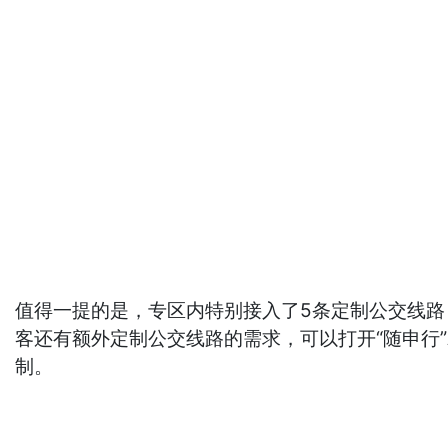
值得一提的是，专区内特别接入了5条定制公交线路（
客还有额外定制公交线路的需求，可以打开“随申行”A
制。