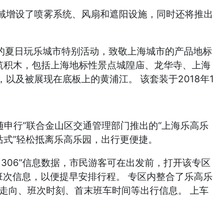
域增设了喷雾系统、风扇和遮阳设施，同时还将推出
天的夏日玩乐城市特别活动，致敬上海城市的产品地标
建筑积木，包括上海地标性景点城隍庙、龙华寺、上海
及被展现在底板上的黄浦江。 该套装于2018年1
随申行”联合金山区交通管理部门推出的“上海乐高乐
站式”轻松抵离乐高乐园，出行更便捷。
306”信息数据，市民游客可在出发前，打开该专区
铁班次信息，以便提早安排行程。 专区内整合了乐高乐
走向、班次时刻、首末班车时间等出行信息。 上车