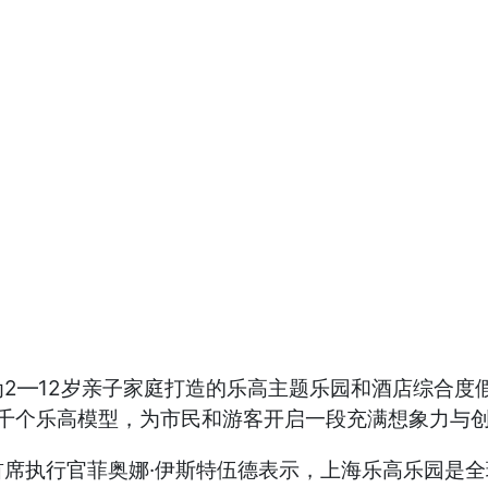
2—12岁亲子家庭打造的乐高主题乐园和酒店综合度
数千个乐高模型，为市民和游客开启一段充满想象力与
席执行官菲奥娜·伊斯特伍德表示，上海乐高乐园是