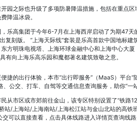
在开园之际也升级了多项防暑降温措施，包括在重点区
免费降温冰袋。
，乐高集团于今年6-7月在上海西岸启动了为期47
推出复刻版。 “上海天际线”套装是乐高首款中国地标
东方明珠电视塔、上海环球金融中心和上海中心大厦，以
归，具有向上海乐高乐园和魔都著名建筑致敬之意。
捷的出行体验，本市“出行即服务”（MaaS）平台“
路、公交、打车、自驾等交通信息查询服务，助你“一
民从市区或市郊前往金山，该专区特别设置了“铁路12
海虹桥站/上海站/上海南站/上海松江站与金山北站的高
公交可以直接查看，点击具体线路进入详情页查询线路