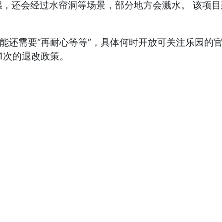
，还会经过水帘洞等场景，部分地方会溅水。 该项目建
可能还需要“再耐心等等”，具体何时开放可关注乐园的
1次的退改政策。