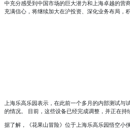
中充分感受到中国市场的巨大潜力和上海卓越的营商
充满信心，将继续加大在沪投资、深化业务布局，
上海乐高乐园表示，在此前一个多月的内部测试与
的情况。 目前，这些设备已经完成调整，并正在持
据了解，《花果山冒险》位于上海乐高乐园悟空小