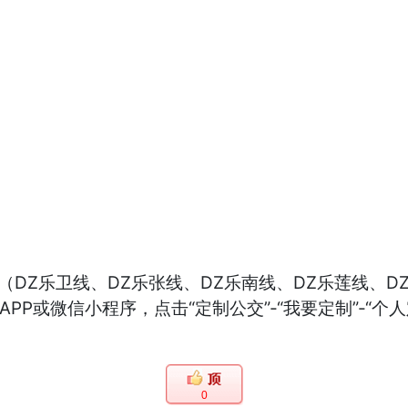
DZ乐卫线、DZ乐张线、DZ乐南线、DZ乐莲线、D
PP或微信小程序，点击“定制公交”-“我要定制”-“
0