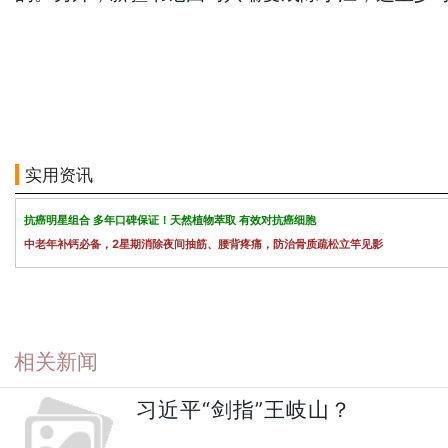
实用资讯
抗癌明星组合 多年口碑保证！天然植物萃取 有效对抗癌细胞
中老年补钙必备，2星期消除夜间抽筋、腰背疼痛，防治骨质疏松立竿见影
相关新闻
习近平“剑指”王岐山？