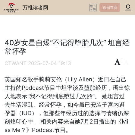
万维读者网
返回首页
40岁女星自爆“不记得堕胎几次” 坦言经
常怀孕
+
-
CTWANT
2025-07-04 19:13
英国知名歌手莉莉艾伦（Lily Allen）近日在自己
主持的Podcast节目中坦率谈及堕胎经历，语出惊
人地表示“我不记得到底堕过几次胎”。 她坦言过
去生活混乱、经常怀孕，如今虽已安装子宫内避
孕器（IUD），但那些年经历过的选择与情绪仍深
刻烙印心中。 相关内容来自她7月2日播出的《Mi
ss Me？》Podcast节目。