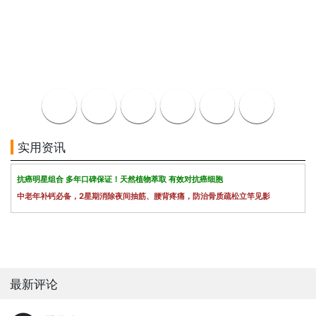
实用资讯
抗癌明星组合 多年口碑保证！天然植物萃取 有效对抗癌细胞
中老年补钙必备，2星期消除夜间抽筋、腰背疼痛，防治骨质疏松立竿见影
最新评论