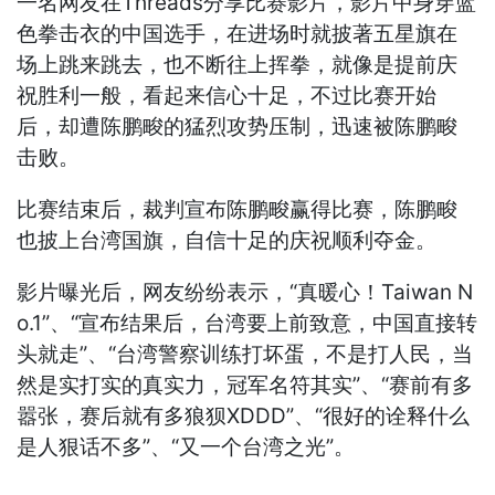
一名网友在Threads分享比赛影片，影片中身穿蓝
色拳击衣的中国选手，在进场时就披著五星旗在
场上跳来跳去，也不断往上挥拳，就像是提前庆
祝胜利一般，看起来信心十足，不过比赛开始
后，却遭陈鹏畯的猛烈攻势压制，迅速被陈鹏畯
击败。
比赛结束后，裁判宣布陈鹏畯赢得比赛，陈鹏畯
也披上台湾国旗，自信十足的庆祝顺利夺金。
影片曝光后，网友纷纷表示，“真暖心！Taiwan N
o.1”、“宣布结果后，台湾要上前致意，中国直接转
头就走”、“台湾警察训练打坏蛋，不是打人民，当
然是实打实的真实力，冠军名符其实”、“赛前有多
嚣张，赛后就有多狼狈XDDD”、“很好的诠释什么
是人狠话不多”、“又一个台湾之光”。