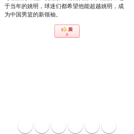
于当年的姚明，球迷们都希望他能超越姚明，成
为中国男篮的新领袖。
0