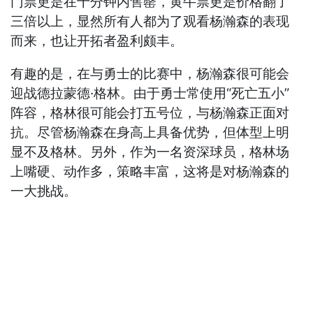
门票更是在十分钟内售罄，黄牛票更是价格翻了
三倍以上，显然所有人都为了观看杨瀚森的表现
而来，也让开拓者盈利颇丰。
有趣的是，在与勇士的比赛中，杨瀚森很可能会
迎战德拉蒙德·格林。由于勇士常使用“死亡五小”
阵容，格林很可能会打五号位，与杨瀚森正面对
抗。尽管杨瀚森在身高上具备优势，但体型上明
显不及格林。另外，作为一名资深球员，格林场
上嘴硬、动作多，策略丰富，这将是对杨瀚森的
一大挑战。