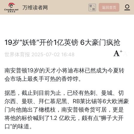
万维读者网
返回首页
19岁“妖锋”开价1亿英镑 6大豪门疯抢
+
-
世界体育报
2025-07-02 16:48
南安普顿19岁的天才小将迪布林已然成为今夏转
会市场上最炙手可热的香饽饽。
据悉，截止到目前为止，已经有热刺、曼城、切
尔西、曼联、拜仁慕尼黑、RB莱比锡等6大欧洲豪
门向他抛出了橄榄枝，南安普顿奇货可居，更是
将他的标价喊到了1.2 亿欧元，颇有点“狮子大开
口”的味道。