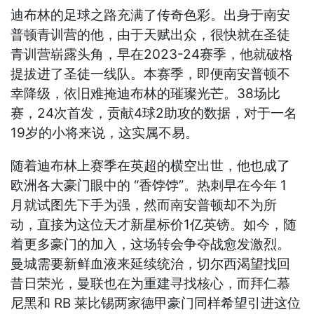
迪布林的足球之路充满了传奇色彩。出身于南安
普顿青训营的他，由于天赋出众，很快就在圣徒
青训营崭露头角，早在2023-24赛季，他就破格
提拔进了圣徒一线队。本赛季，即便南安普顿不
幸降级，依旧难掩迪布林的璀璨光芒。38场比
赛，24次首发，贡献4球2助攻的数据，对于一名
19岁的小将来说，这实属不易。
随着迪布林上赛季在英超的横空出世，他也成了
欧洲各大豪门眼中的 “香饽饽”。热刺早在今年 1
月就试图先下手为强，然而南安普顿却不为所
动，直接为这位天才新星标价1亿英镑。如今，随
着更多豪门的加入，这场转会争夺战愈发激烈。
曼城需要新鲜血液来延续统治，切尔西渴望找回
昔日荣光，曼联也在为重建寻找核心，而拜仁慕
尼黑和 RB 莱比锡两家德甲豪门同样希望引进这位