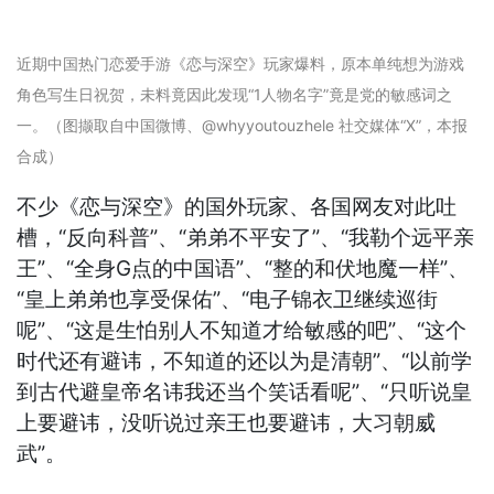
近期中国热门恋爱手游《恋与深空》玩家爆料，原本单纯想为游戏
角色写生日祝贺，未料竟因此发现“1人物名字”竟是党的敏感词之
一。（图撷取自中国微博、@whyyoutouzhele 社交媒体“X”，本报
合成）
不少《恋与深空》的国外玩家、各国网友对此吐
槽，“反向科普”、“弟弟不平安了”、“我勒个远平亲
王”、“全身G点的中国语”、“整的和伏地魔一样”、
“皇上弟弟也享受保佑”、“电子锦衣卫继续巡街
呢”、“这是生怕别人不知道才给敏感的吧”、“这个
时代还有避讳，不知道的还以为是清朝”、“以前学
到古代避皇帝名讳我还当个笑话看呢”、“只听说皇
上要避讳，没听说过亲王也要避讳，大习朝威
武”。