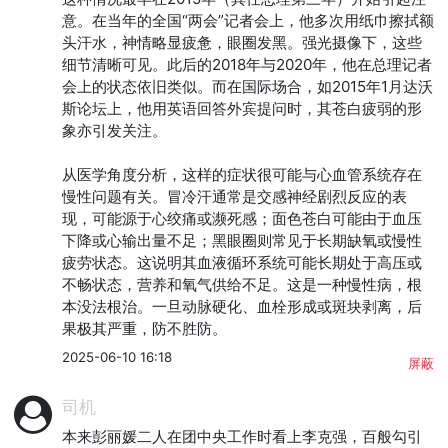
意。在当年的全国“两会”记者会上，他多次用纸巾擦拭额
头汗水，神情略显疲惫，眼圈发黑。强光摄像下，这些
细节清晰可见。此后的2018年与2020年，他在总理记者
会上的状态依旧类似。而在国际场合，如2015年1月达沃
斯论坛上，他用英语回答外宾提问时，其苍白疲弱的形
象亦引发关注。

从医学角度分析，这样的症状很可能与心血管系统存在
慢性问题有关。冒冷汗通常是交感神经剧烈反应的表
现，可能源于心绞痛或濒死感；面色苍白可能由于血压
下降或心输出量不足；黑眼圈则常见于长期缺氧或慢性
疲劳状态。这说明其血液循环系统可能长期处于高压或
不畅状态，营养和氧气供给不足。这是一种慢性病，根
本没法根治。一旦动脉硬化、血栓形成或斑块剥离，后
果极其严重，防不胜防。
2025-06-10 16:18
屏蔽
司机
本来彭丽媛二人在团中央工作时看上李克强，百般勾引