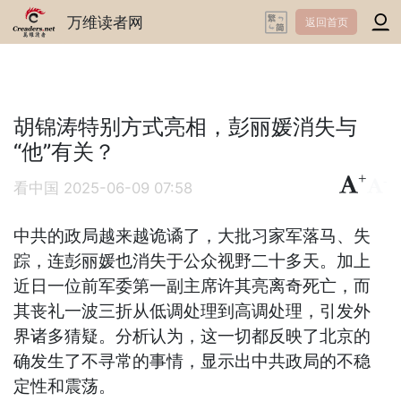
万维读者网
返回首页
胡锦涛特别方式亮相，彭丽媛消失与
“他”有关？
+
-
看中国
2025-06-09 07:58
中共的政局越来越诡谲了，大批习家军落马、失
踪，连彭丽媛也消失于公众视野二十多天。加上
近日一位前军委第一副主席许其亮离奇死亡，而
其丧礼一波三折从低调处理到高调处理，引发外
界诸多猜疑。分析认为，这一切都反映了北京的
确发生了不寻常的事情，显示出中共政局的不稳
定性和震荡。