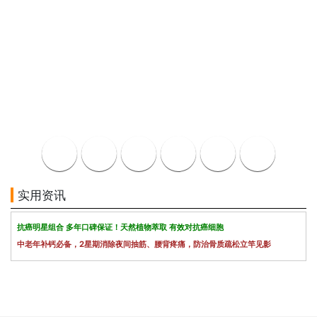
实用资讯
抗癌明星组合 多年口碑保证！天然植物萃取 有效对抗癌细胞
中老年补钙必备，2星期消除夜间抽筋、腰背疼痛，防治骨质疏松立竿见影