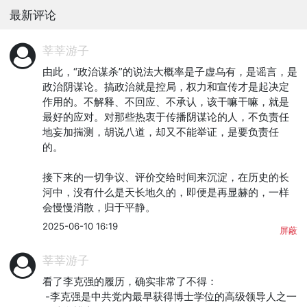
最新评论
莘莘游子
由此，“政治谋杀”的说法大概率是子虚乌有，是谣言，是
政治阴谋论。搞政治就是控局，权力和宣传才是起决定
作用的。不解释、不回应、不承认，该干嘛干嘛，就是
最好的应对。对那些热衷于传播阴谋论的人，不负责任
地妄加揣测，胡说八道，却又不能举证，是要负责任
的。

接下来的一切争议、评价交给时间来沉淀，在历史的长
河中，没有什么是天长地久的，即便是再显赫的，一样
会慢慢消散，归于平静。
2025-06-10 16:19
屏蔽
莘莘游子
看了李克强的履历，确实非常了不得：

 -李克强是中共党内最早获得博士学位的高级领导人之一