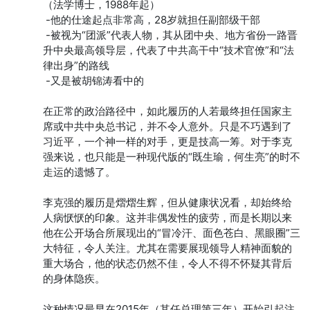
（法学博士，1988年起）

 -他的仕途起点非常高，28岁就担任副部级干部

 -被视为“团派”代表人物，其从团中央、地方省份一路晋
升中央最高领导层，代表了中共高干中“技术官僚”和“法
律出身”的路线

 -又是被胡锦涛看中的

在正常的政治路径中，如此履历的人若最终担任国家主
席或中共中央总书记，并不令人意外。只是不巧遇到了
习近平，一个神一样的对手，更是技高一筹。对于李克
强来说，也只能是一种现代版的“既生瑜，何生亮”的时不
走运的遗憾了。

李克强的履历是熠熠生辉，但从健康状况看，却始终给
人病恹恹的印象。这并非偶发性的疲劳，而是长期以来
他在公开场合所展现出的“冒冷汗、面色苍白、黑眼圈”三
大特征，令人关注。尤其在需要展现领导人精神面貌的
重大场合，他的状态仍然不佳，令人不得不怀疑其背后
的身体隐疾。

这种情况最早在2015年（其任总理第三年）开始引起注