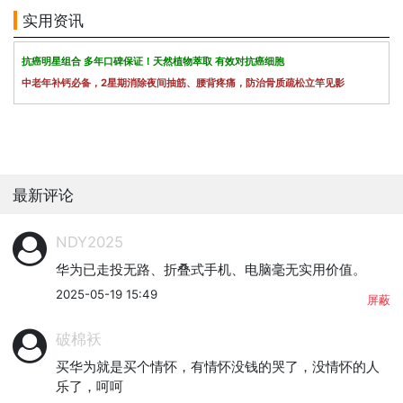
实用资讯
抗癌明星组合 多年口碑保证！天然植物萃取 有效对抗癌细胞
中老年补钙必备，2星期消除夜间抽筋、腰背疼痛，防治骨质疏松立竿见影
最新评论
NDY2025
华为已走投无路、折叠式手机、电脑毫无实用价值。
2025-05-19 15:49
屏蔽
破棉袄
买华为就是买个情怀，有情怀没钱的哭了，没情怀的人
乐了，呵呵