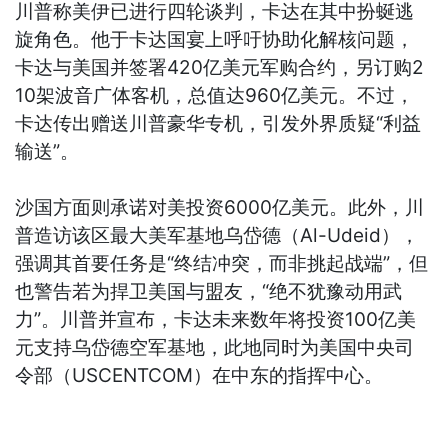
川普称美伊已进行四轮谈判，卡达在其中扮蜒逃
旋角色。他于卡达国宴上呼吁协助化解核问题，
卡达与美国并签署420亿美元军购合约，另订购2
10架波音广体客机，总值达960亿美元。不过，
卡达传出赠送川普豪华专机，引发外界质疑“利益
输送”。
沙国方面则承诺对美投资6000亿美元。此外，川
普造访该区最大美军基地乌岱德（Al-Udeid），
强调其首要任务是“终结冲突，而非挑起战端”，但
也警告若为捍卫美国与盟友，“绝不犹豫动用武
力”。川普并宣布，卡达未来数年将投资100亿美
元支持乌岱德空军基地，此地同时为美国中央司
令部（USCENTCOM）在中东的指挥中心。