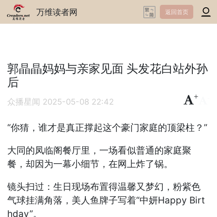
万维读者网
返回首页
郭晶晶妈妈与亲家见面 头发花白站外孙
后
+
-
众播星闻
2025-05-08 22:42
“你猜，谁才是真正撑起这个豪门家庭的顶梁柱？”
大同的凤临阁餐厅里，一场看似普通的家庭聚
餐，却因为一幕小细节，在网上炸了锅。
镜头扫过：生日现场布置得温馨又梦幻，粉紫色
气球挂满角落，美人鱼牌子写着“中妍Happy Birt
hday”。