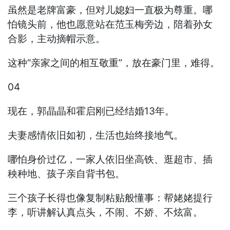
虽然是老牌富豪，但对儿媳妇一直极为尊重。哪
怕镜头前，他也愿意站在范玉梅旁边，陪着孙女
合影，主动摘帽示意。
这种“亲家之间的相互敬重”，放在豪门里，难得。
04
现在，郭晶晶和霍启刚已经结婚13年。
夫妻感情依旧如初，生活也始终接地气。
哪怕身价过亿，一家人依旧坐高铁、逛超市、插
秧种地、孩子亲自背书包。
三个孩子长得也像复制粘贴般懂事：帮姥姥提行
李，听讲解认真点头，不闹、不娇、不炫富。