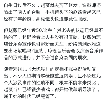
自生日过后不久，赵薇就去剪了短发，造型师还
晒出了两人的合照。手机镜头下的赵薇看起来已
经有了年龄感，高糊镜头也没能藏住眼纹。
但赵薇已经年近50.这种自然老去的状态已经算不
错的了，起码脸看上去并没有很僵硬。赵薇为琼
瑶音乐会宣传也引起粉丝关注，纷纷猜测她难道
要出场献唱吗?据悉，琼瑶音乐会会以演奏音乐作
品的形式进行，并不会过多麻烦圈内朋友。
随着宋祖儿《无忧渡》的定档和张嘉倪活动复
出，不少人也期待赵薇能重返内娱，且不说这几
个人涉及事件的性质不同，根本不能拿来类比，
赵薇当年已经很少演戏，都开始做幕后导演了，
属于她的时代已经翻篇了。