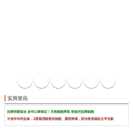
实用资讯
抗癌明星组合 多年口碑保证！天然植物萃取 有效对抗癌细胞
中老年补钙必备，2星期消除夜间抽筋、腰背疼痛，防治骨质疏松立竿见影