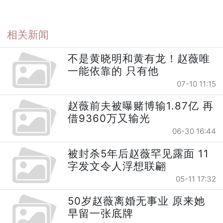
相关新闻
不是黄晓明和黄有龙！赵薇唯
一能依靠的 只有他
07-10 11:15
赵薇前夫被曝赌博输1.87亿 再
借9360万又输光
06-30 16:44
被封杀5年后赵薇罕见露面 11
字发文令人浮想联翩
05-11 17:32
50岁赵薇离婚无事业 原来她
早留一张底牌