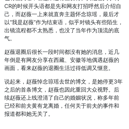
CR的时候开头语都是先和网友打招呼然后介绍自
己，而赵薇一上来就直奔主题怀念琼瑶，最后才
以“我是赵薇”作为结束语，似乎对镜头有些陌生，
出镜流程都不太熟悉，也没了当年作为顶流的底
气。
赵薇退圈后很长一段时间都没有她的消息，近几
年倒是有网友分享在西藏、安徽等地偶遇赵薇的
画面，看来赵薇的退圈生活过得低调又惬意。
说起来，赵薇悼念琼瑶去世的博文，是她停更3年
之后的首条博文，赵薇也因此重回大众视野。后
续赵薇还上线澄清了自己的婚姻状况，称多年前
已经和前夫黄有龙离婚，任何关于前夫的事件和
报道都和她无关了。