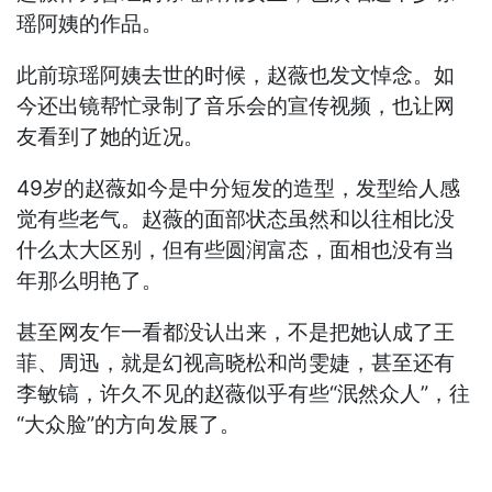
瑶阿姨的作品。
此前琼瑶阿姨去世的时候，赵薇也发文悼念。如
今还出镜帮忙录制了音乐会的宣传视频，也让网
友看到了她的近况。
49岁的赵薇如今是中分短发的造型，发型给人感
觉有些老气。赵薇的面部状态虽然和以往相比没
什么太大区别，但有些圆润富态，面相也没有当
年那么明艳了。
甚至网友乍一看都没认出来，不是把她认成了王
菲、周迅，就是幻视高晓松和尚雯婕，甚至还有
李敏镐，许久不见的赵薇似乎有些“泯然众人”，往
“大众脸”的方向发展了。