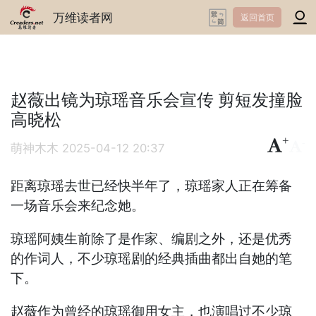
万维读者网
返回首页
赵薇出镜为琼瑶音乐会宣传 剪短发撞脸
高晓松
+
-
萌神木木
2025-04-12 20:37
距离琼瑶去世已经快半年了，琼瑶家人正在筹备
一场音乐会来纪念她。
琼瑶阿姨生前除了是作家、编剧之外，还是优秀
的作词人，不少琼瑶剧的经典插曲都出自她的笔
下。
赵薇作为曾经的琼瑶御用女主，也演唱过不少琼