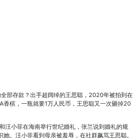
全部存款？出手超阔绰的王思聪，2020年被拍到在
A香槟，一瓶就要1万人民币，王思聪又一次砸掉20
和汪小菲在海南举行世纪婚礼，张兰说到婚礼的规
识她。汪小菲看到母亲被羞辱，在社群飙骂王思聪。