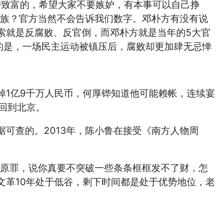
劳致富的，希望大家不要嫉妒，有本事可以自己挣
家族？官方当然不会告诉我们数字。邓朴方有没有说
索就是反腐败、反官倒，而邓朴方就是当年的5大官
的是，一场民主运动被镇压后，腐败却更加肆无忌惮
1亿9千万人民币，何厚铧知道他可能赖帐，连续宴
回到北京。
查的。2013年，陈小鲁在接受《南方人物周
原罪，说你真要不突破一些条条框框发不了财，怎
文革10年处于低谷，剩下时间都是处于优势地位，老