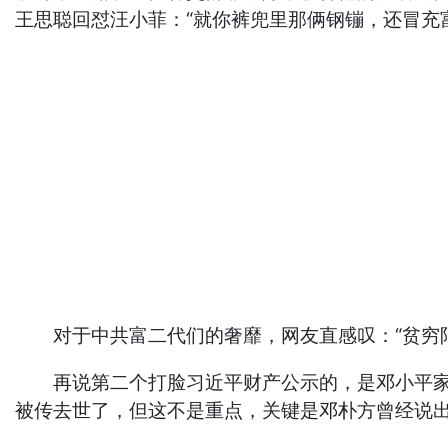
王思聪回怼汪小菲：“就你裤兜里那俩钢镚，还冒充
对于中共富二代们的奢靡，网友直感叹：“贫穷限
再说第二个打脸习近平财产公示的，是邓小平家族
被传去世了，但这不是重点，关键是邓朴方曾经说