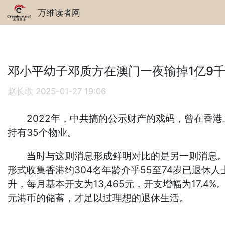
万维读者网
邓小平幼子邓质方在澳门一夜输掉1亿9
赵长歌
2025-01-27 19:06
2022年，中共搞的公示财产的戏码，曾在香港上
持有35个物业。
当时与这则消息形成鲜明对比的是另一则消息。香港
形式收集香港约304名年龄介乎55至74岁已退休
升，每月基本开支为13,465元，开支增幅为17.
元港币的储蓄，才足以过理想的退休生活。