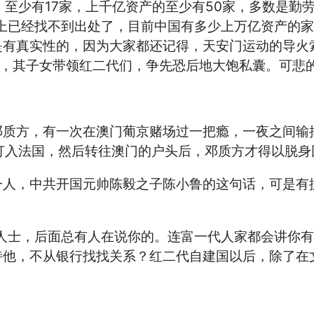
至少有17家，上千亿资产的至少有50家，多数是勤
络上已经找不到出处了，目前中国有多少上万亿资产的
是有真实性的，因为大家都还记得，天安门运动的导火
人，其子女带领红二代们，争先恐后地大饱私囊。可悲
方，有一次在澳门葡京赌场过一把瘾，一夜之间输掉
钱打入法国，然后转往澳门的户头后，邓质方才得以脱身
，中共开国元帅陈毅之子陈小鲁的这句话，可是有据可
士，后面总有人在说你的。连富一代人家都会讲你有
他，不从银行找找关系？红二代自建国以后，除了在