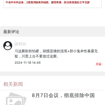
中老年补钙必备，2星期消除夜间抽筋、腰背疼痛，防治骨质疏松立竿见影
最新评论
破棉袄
习这厮欺软怕硬，胡搅蛮缠的流氓+胆小鬼本性暴露无
疑，川普上台不要放过这厮。
2024-11-18 14:46
屏蔽
相关新闻
8月7日会议，彻底排除中国