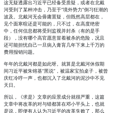
这无疑透露出习近平已经备受质疑，或者在北戴
河受到了某种冲击，乃至于“境外势力”倒习狂潮的
波及。北戴河无会毋庸置疑，但既然高层都在，
见个面寒暄还是可能的，只不过，在高度绝密
中，任何信息都将受到监视并封杀（有的是手
段），没有哪个高官愿意冒着被杀的危险，况且
还可能担忧自己一旦病入膏肓几年下来上千万的
费用报销问题。
年年的北戴河都是如此呀。就算是北戴河休假期
间习近平被朱镕基“黑说”，被温家宝拍桌子，被曾
庆红冷哼一声，也都沉入了北戴河的泥沙中不见
天日。
所以，《求是》文章的应景成分就很严重，这篇
文章中将改革的对与错都算在邓小平头上，也就
是说，即便有人认为习近平的改革失败了，那么