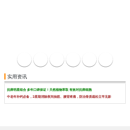
实用资讯
抗癌明星组合 多年口碑保证！天然植物萃取 有效对抗癌细胞
中老年补钙必备，2星期消除夜间抽筋、腰背疼痛，防治骨质疏松立竿见影